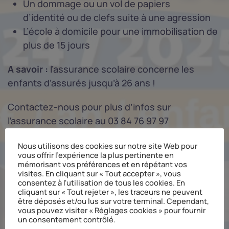
Un dommage ou un vol de papiers
d’identité
ou de clefs suite à une agression
L’école à domicile pour une immobilisation de
plus de 15 jours
A savoir :
l’assurance scolaire concerne les
enfants d’assurés jusqu’à 26 ans !
Contactez-nous pour plus d’infos sur
l’assurance scolaire au 03 84 76 97 97
Nous utilisons des cookies sur notre site Web pour
vous offrir l'expérience la plus pertinente en
mémorisant vos préférences et en répétant vos
visites. En cliquant sur « Tout accepter », vous
consentez à l'utilisation de tous les cookies. En
cliquant sur « Tout rejeter », les traceurs ne peuvent
être déposés et/ou lus sur votre terminal. Cependant,
vous pouvez visiter « Réglages cookies » pour fournir
un consentement contrôlé.