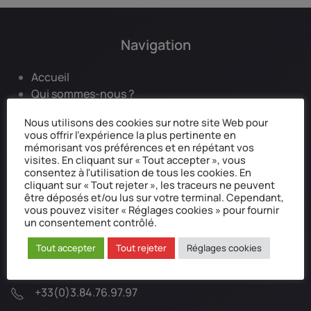
Navigation
Accueil
Qui sommes-nous ?
Mentions légales
Nous utilisons des cookies sur notre site Web pour
Données personnelles
vous offrir l'expérience la plus pertinente en
Réclamation / Médiation
mémorisant vos préférences et en répétant vos
visites. En cliquant sur « Tout accepter », vous
consentez à l'utilisation de tous les cookies. En
cliquant sur « Tout rejeter », les traceurs ne peuvent
être déposés et/ou lus sur votre terminal. Cependant,
Coordonnées postale
vous pouvez visiter « Réglages cookies » pour fournir
un consentement contrôlé.
Alpha Plus Famille Assurances
Tout accepter
Tout rejeter
Réglages cookies
BP 30173
70003 Vesoul CEDEX
+33(0)3.84.76.97.97