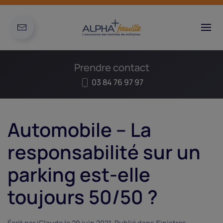
Prendre contact
03 84 76 97 97
Automobile – La
responsabilité sur un
parking est-elle
toujours 50/50 ?
Écrit par
iClaude
le
29 juin 2021
. Publié dans
Sinistres
.