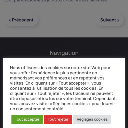
Précédent
Suivant
Navigation
Accueil
Nous utilisons des cookies sur notre site Web pour
vous offrir l'expérience la plus pertinente en
Qui sommes-nous ?
mémorisant vos préférences et en répétant vos
Mentions légales
visites. En cliquant sur « Tout accepter », vous
Données personnelles
consentez à l'utilisation de tous les cookies. En
cliquant sur « Tout rejeter », les traceurs ne peuvent
Réclamation / Médiation
être déposés et/ou lus sur votre terminal. Cependant,
vous pouvez visiter « Réglages cookies » pour fournir
un consentement contrôlé.
Coordonnées postale
Tout accepter
Tout rejeter
Réglages cookies