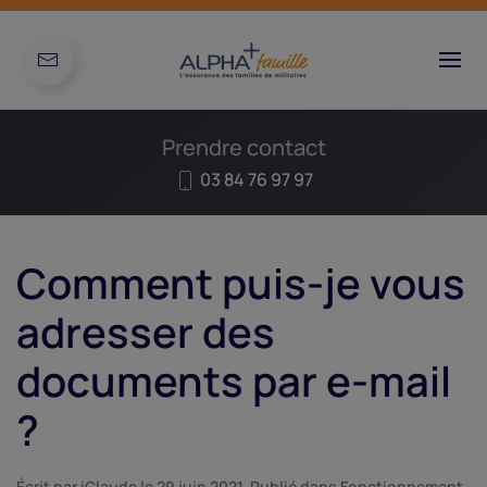
Prendre contact
03 84 76 97 97
Comment puis-je vous
adresser des
documents par e-mail
?
Écrit par
iClaude
le
29 juin 2021
. Publié dans
Fonctionnement