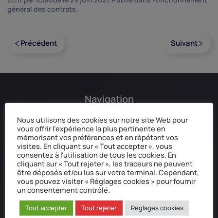
général des contrats
.
Précédent
Suivant
Navigation
Nous utilisons des cookies sur notre site Web pour
Accueil
vous offrir l'expérience la plus pertinente en
Qui sommes-nous ?
mémorisant vos préférences et en répétant vos
Mentions légales
visites. En cliquant sur « Tout accepter », vous
consentez à l'utilisation de tous les cookies. En
Données personnelles
cliquant sur « Tout rejeter », les traceurs ne peuvent
Réclamation / Médiation
être déposés et/ou lus sur votre terminal. Cependant,
vous pouvez visiter « Réglages cookies » pour fournir
un consentement contrôlé.
Tout accepter
Tout rejeter
Réglages cookies
Coordonnées postale