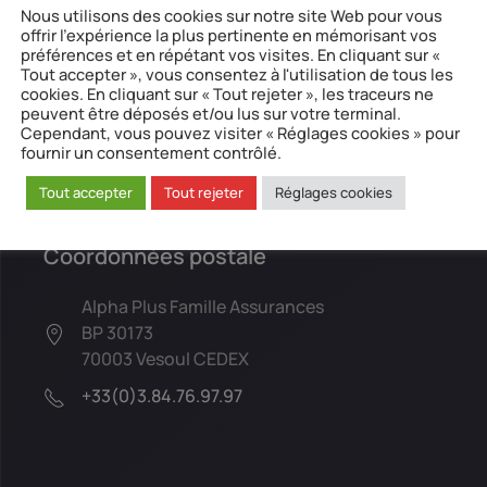
Nous utilisons des cookies sur notre site Web pour vous
offrir l'expérience la plus pertinente en mémorisant vos
préférences et en répétant vos visites. En cliquant sur «
Tout accepter », vous consentez à l'utilisation de tous les
cookies. En cliquant sur « Tout rejeter », les traceurs ne
peuvent être déposés et/ou lus sur votre terminal.
Cependant, vous pouvez visiter « Réglages cookies » pour
fournir un consentement contrôlé.
Tout accepter
Tout rejeter
Réglages cookies
Coordonnées postale
Alpha Plus Famille Assurances
BP 30173
70003 Vesoul CEDEX
+33(0)3.84.76.97.97