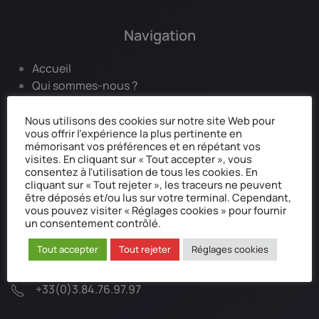
Navigation
Accueil
Qui sommes-nous ?
Mentions légales
Données personnelles
Nous utilisons des cookies sur notre site Web pour
vous offrir l'expérience la plus pertinente en
Réclamation / Médiation
mémorisant vos préférences et en répétant vos
visites. En cliquant sur « Tout accepter », vous
consentez à l'utilisation de tous les cookies. En
cliquant sur « Tout rejeter », les traceurs ne peuvent
Coordonnées postale
être déposés et/ou lus sur votre terminal. Cependant,
vous pouvez visiter « Réglages cookies » pour fournir
un consentement contrôlé.
Alpha Plus Famille Assurances
BP 30173
Tout accepter
Tout rejeter
Réglages cookies
70003 Vesoul CEDEX
+33(0)3.84.76.97.97