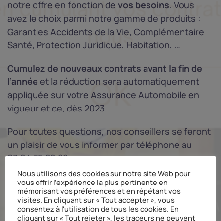
notre offre en fonction de
vos besoins
. Vous
avez le choix parmi notre gamme de produits :
Garanties Accidents de la Vie, Complémentaire
Santé, Protection Juridique, Habitation, …
Cumulez de nouveaux contrats avant la fin de
l’année
et la réduction sera automatiquement
appliquée sur votre Assurance Automobile en
vigueur et ce, dès 2023.
Pour toutes questions, nos conseillers se feront
un plaisir de vous informer par téléphone au
03.84.75.22.22.
Nous utilisons des cookies sur notre site Web pour
vous offrir l'expérience la plus pertinente en
mémorisant vos préférences et en répétant vos
visites. En cliquant sur « Tout accepter », vous
consentez à l'utilisation de tous les cookies. En
cliquant sur « Tout rejeter », les traceurs ne peuvent