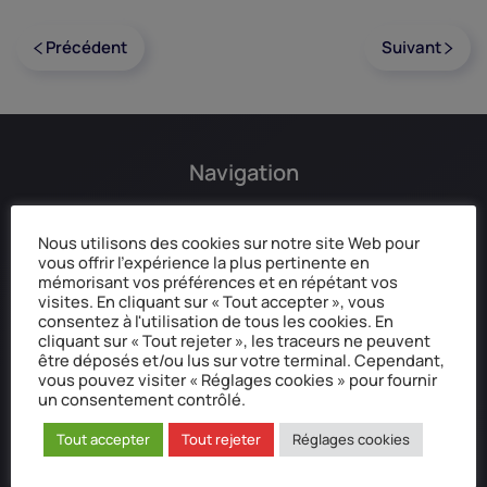
Précédent
Suivant
Navigation
Accueil
Nous utilisons des cookies sur notre site Web pour
Qui sommes-nous ?
vous offrir l'expérience la plus pertinente en
Mentions légales
mémorisant vos préférences et en répétant vos
Données personnelles
visites. En cliquant sur « Tout accepter », vous
consentez à l'utilisation de tous les cookies. En
Réclamation / Médiation
cliquant sur « Tout rejeter », les traceurs ne peuvent
être déposés et/ou lus sur votre terminal. Cependant,
vous pouvez visiter « Réglages cookies » pour fournir
un consentement contrôlé.
Coordonnées postale
Tout accepter
Tout rejeter
Réglages cookies
Alpha Plus Famille Assurances