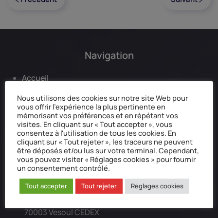
Navigation
Accueil
Qui sommes-nous ?
Nous utilisons des cookies sur notre site Web pour
Mentions légales
vous offrir l'expérience la plus pertinente en
Données personnelles
mémorisant vos préférences et en répétant vos
visites. En cliquant sur « Tout accepter », vous
Réclamation / Médiation
consentez à l'utilisation de tous les cookies. En
cliquant sur « Tout rejeter », les traceurs ne peuvent
être déposés et/ou lus sur votre terminal. Cependant,
vous pouvez visiter « Réglages cookies » pour fournir
Coordonnées postale
un consentement contrôlé.
Tout accepter
Tout rejeter
Réglages cookies
Alpha Plus Famille Assurances
BP 30173
70003 Vesoul CEDEX