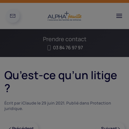
Prendre contact
03 84 76 97 97
Qu’est-ce qu’un litige
?
Écrit par
iClaude
le
29 juin 2021
. Publié dans
Protection
juridique
.
Précédent
Suivant