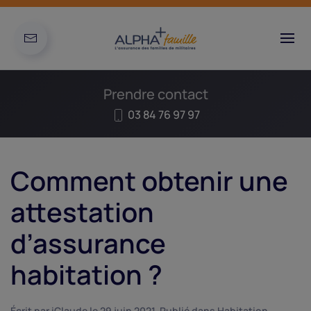
Prendre contact
03 84 76 97 97
Comment obtenir une
attestation
d’assurance
habitation ?
Écrit par
iClaude
le
29 juin 2021
. Publié dans
Habitation
.