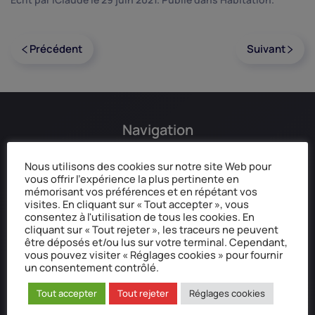
Précédent
Suivant
Navigation
Accueil
Nous utilisons des cookies sur notre site Web pour
vous offrir l'expérience la plus pertinente en
Qui sommes-nous ?
mémorisant vos préférences et en répétant vos
Mentions légales
visites. En cliquant sur « Tout accepter », vous
Données personnelles
consentez à l'utilisation de tous les cookies. En
cliquant sur « Tout rejeter », les traceurs ne peuvent
Réclamation / Médiation
être déposés et/ou lus sur votre terminal. Cependant,
vous pouvez visiter « Réglages cookies » pour fournir
un consentement contrôlé.
Coordonnées postale
Tout accepter
Tout rejeter
Réglages cookies